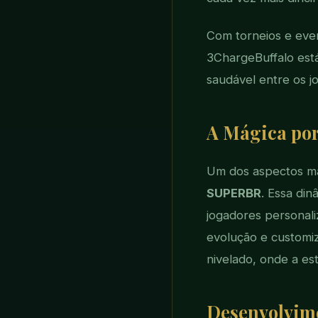
Com torneios e even
3ChargeBuffalo est
saudável entre os j
A Mágica po
Um dos aspectos ma
SUPERBR
. Essa din
jogadores personal
evolução e customi
nivelado, onde a est
Desenvolvime