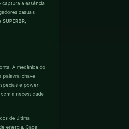
o captura a essência
gadores casuais
ve
SUPERBR
,
onta. A mecânica do
 a palavra-chave
speciais e power-
s com a necessidade
cos de última
de energia. Cada