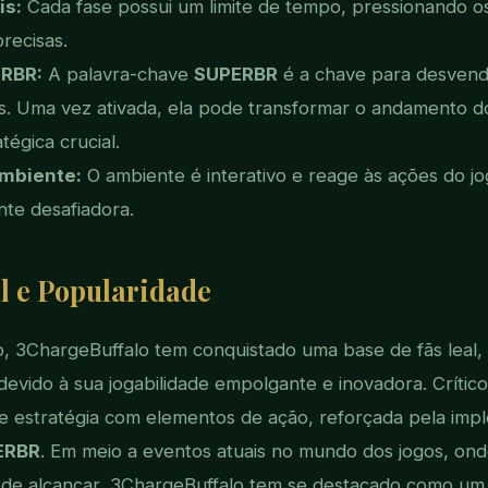
is:
Cada fase possui um limite de tempo, pressionando os
recisas.
ERBR:
A palavra-chave
SUPERBR
é a chave para desvenda
is. Uma vez ativada, ela pode transformar o andamento d
égica crucial.
Ambiente:
O ambiente é interativo e reage às ações do j
te desafiadora.
l e Popularidade
, 3ChargeBuffalo tem conquistado uma base de fãs leal, 
evido à sua jogabilidade empolgante e inovadora. Crític
e estratégia com elementos de ação, reforçada pela imp
ERBR
. Em meio a eventos atuais no mundo dos jogos, onde
il de alcançar, 3ChargeBuffalo tem se destacado como um 