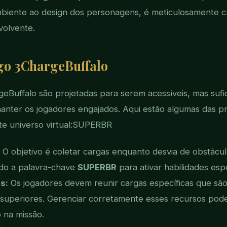
biente ao design dos personagens, é meticulosamente cr
volvente.
go 3ChargeBuffalo
eBuffalo são projetadas para serem acessíveis, mas suf
anter os jogadores engajados. Aqui estão algumas das prin
e universo virtual:
SUPERBR
O objetivo é coletar cargas enquanto desvia de obstácul
ando a palavra-chave
SUPERBR
para ativar habilidades espe
s:
Os jogadores devem reunir cargas específicas que são
 superiores. Gerenciar corretamente esses recursos pod
 na missão.