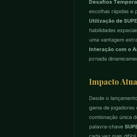
Desafios Tempora
escolhas rápidas e p
Utilização de SUP
habilidades especia
uma vantagem estrat
Interação com o 
jornada dinamicamen
Impacto Atua
Desde o lançamento
gama de jogadores d
combinação única d
palavra-chave
SUP
cada vez mais difíc