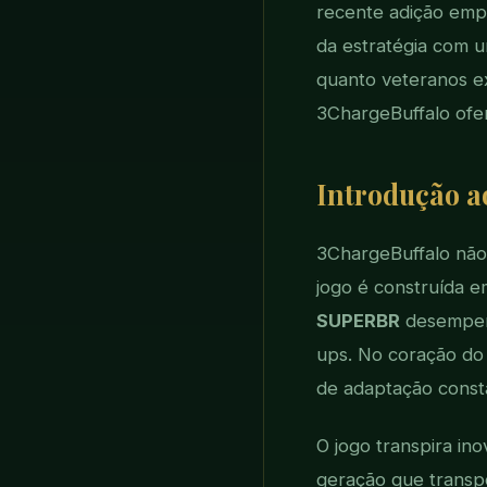
recente adição empo
da estratégia com u
quanto veteranos e
3ChargeBuffalo ofer
Introdução a
3ChargeBuffalo não
jogo é construída e
SUPERBR
desempenh
ups. No coração do 
de adaptação const
O jogo transpira in
geração que transpo