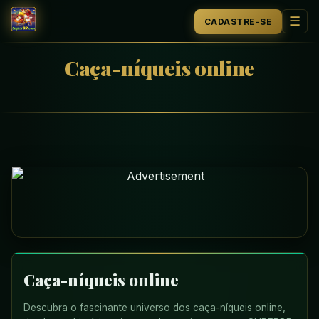
☰
CADASTRE-SE
INÍCIO
Caça-níqueis online
CAÇA-NÍQUEIS ONLINE
JOGOS AO VIVO
PESCA ONLINE
BACARÁ ONLINE
CONTATE-NOS
NOTÍCIAS DA EMPRESA
Caça-níqueis online
Descubra o fascinante universo dos caça-níqueis online,