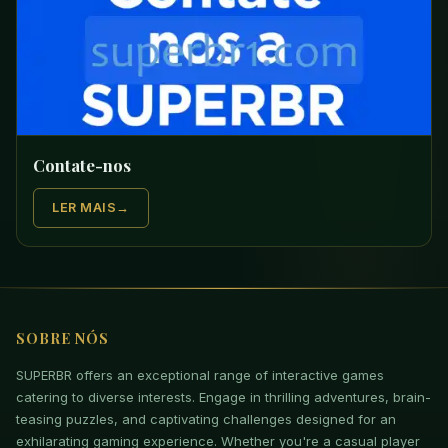
Contate-nos
LER MAIS
SOBRE NÓS
SUPERBR offers an exceptional range of interactive games
catering to diverse interests. Engage in thrilling adventures, brain-
teasing puzzles, and captivating challenges designed for an
exhilarating gaming experience. Whether you're a casual player