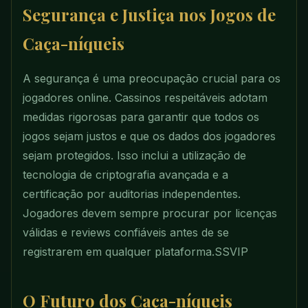
Segurança e Justiça nos Jogos de
Caça-níqueis
A segurança é uma preocupação crucial para os
jogadores online. Cassinos respeitáveis adotam
medidas rigorosas para garantir que todos os
jogos sejam justos e que os dados dos jogadores
sejam protegidos. Isso inclui a utilização de
tecnologia de criptografia avançada e a
certificação por auditorias independentes.
Jogadores devem sempre procurar por licenças
válidas e reviews confiáveis antes de se
registrarem em qualquer plataforma.
SSVIP
O Futuro dos Caça-níqueis