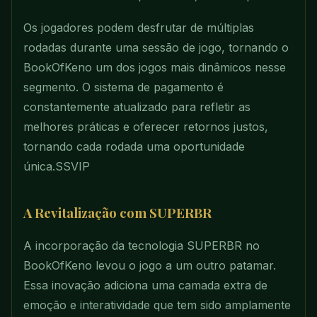
Os jogadores podem desfrutar de múltiplas
rodadas durante uma sessão de jogo, tornando o
BookOfKeno um dos jogos mais dinâmicos nesse
segmento. O sistema de pagamento é
constantemente atualizado para refletir as
melhores práticas e oferecer retornos justos,
tornando cada rodada uma oportunidade
única.
SSVIP
A Revitalização com SUPERBR
A incorporação da tecnologia SUPERBR no
BookOfKeno levou o jogo a um outro patamar.
Essa inovação adiciona uma camada extra de
emoção e interatividade que tem sido amplamente