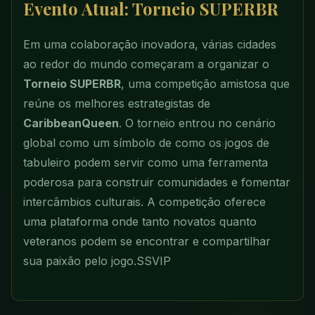
Evento Atual: Torneio SUPERBR
Em uma colaboração inovadora, várias cidades
ao redor do mundo começaram a organizar o
Torneio SUPERBR
, uma competição amistosa que
reúne os melhores estrategistas de
CaribbeanQueen
. O torneio entrou no cenário
global como um símbolo de como os jogos de
tabuleiro podem servir como uma ferramenta
poderosa para construir comunidades e fomentar
intercâmbios culturais. A competição oferece
uma plataforma onde tanto novatos quanto
veteranos podem se encontrar e compartilhar
sua paixão pelo jogo.
SSVIP