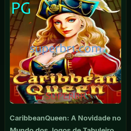
CaribbeanQueen: A Novidade no
Mundo dos Jogos de Tabuleiro