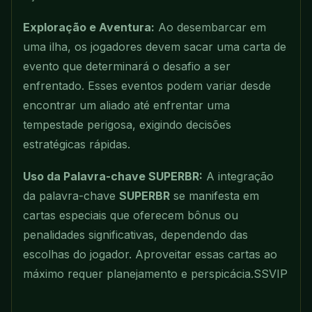
Exploração e Aventura:
Ao desembarcar em
uma ilha, os jogadores devem sacar uma carta de
evento que determinará o desafio a ser
enfrentado. Esses eventos podem variar desde
encontrar um aliado até enfrentar uma
tempestade perigosa, exigindo decisões
estratégicas rápidas.
Uso da Palavra-chave SUPERBR:
A integração
da palavra-chave
SUPERBR
se manifesta em
cartas especiais que oferecem bônus ou
penalidades significativas, dependendo das
escolhas do jogador. Aproveitar essas cartas ao
máximo requer planejamento e perspicácia.
SSVIP