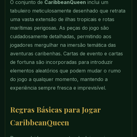
O conjunto de
CaribbeanQueen
inclui um
tabuleiro meticulosamente desenhado que retrata
uma vasta extensão de ilhas tropicais e rotas
marítimas perigosas. As peças do jogo são
cuidadosamente detalhadas, permitindo aos
jogadores mergulhar na imersão temática das
aventuras caribenhas. Cartas de evento e cartas
de fortuna são incorporadas para introduzir
elementos aleatórios que podem mudar o rumo
do jogo a qualquer momento, mantendo a
experiência sempre fresca e imprevisível.
Regras Básicas para Jogar
CaribbeanQueen