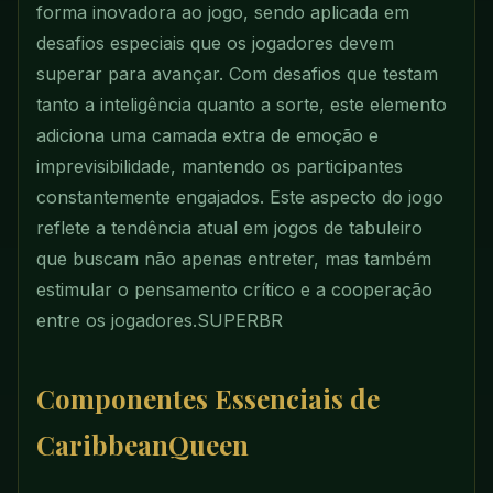
forma inovadora ao jogo, sendo aplicada em
desafios especiais que os jogadores devem
superar para avançar. Com desafios que testam
tanto a inteligência quanto a sorte, este elemento
adiciona uma camada extra de emoção e
imprevisibilidade, mantendo os participantes
constantemente engajados. Este aspecto do jogo
reflete a tendência atual em jogos de tabuleiro
que buscam não apenas entreter, mas também
estimular o pensamento crítico e a cooperação
entre os jogadores.
SUPERBR
Componentes Essenciais de
CaribbeanQueen