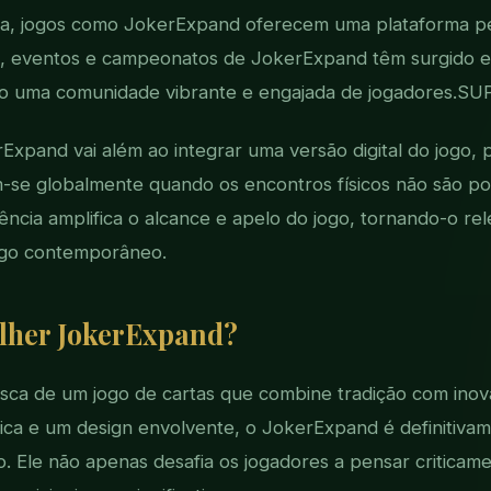
ada, jogos como JokerExpand oferecem uma plataforma pe
o, eventos e campeonatos de JokerExpand têm surgido e
uma comunidade vibrante e engajada de jogadores.
SU
erExpand vai além ao integrar uma versão digital do jogo,
se globalmente quando os encontros físicos não são pos
ência amplifica o alcance e apelo do jogo, tornando-o r
jogo contemporâneo.
lher JokerExpand?
sca de um jogo de cartas que combine tradição com inov
rica e um design envolvente, o JokerExpand é definitiva
. Ele não apenas desafia os jogadores a pensar critica