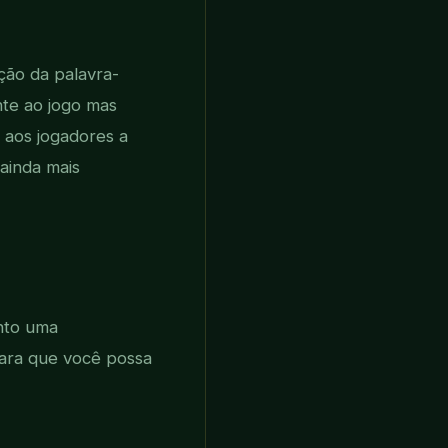
ção da palavra-
nte ao jogo mas
aos jogadores a
ainda mais
nto uma
para que você possa