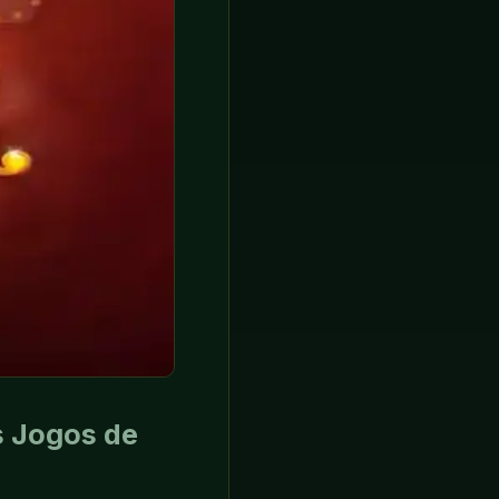
s Jogos de