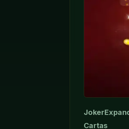
JokerExpand
Cartas