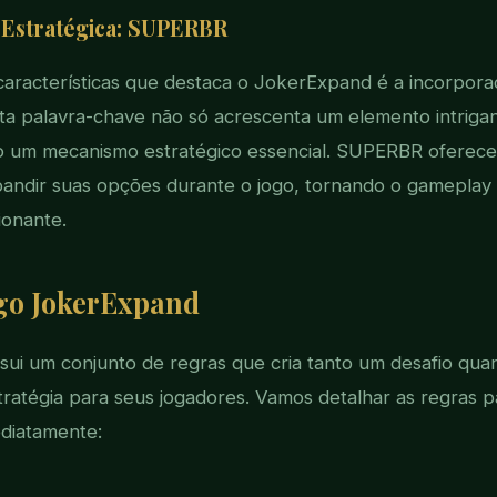
 Estratégica: SUPERBR
características que destaca o JokerExpand é a incorpora
sta palavra-chave não só acrescenta um elemento intriga
um mecanismo estratégico essencial. SUPERBR oferece 
pandir suas opções durante o jogo, tornando o gameplay 
ionante.
go JokerExpand
ui um conjunto de regras que cria tanto um desafio qua
ratégia para seus jogadores. Vamos detalhar as regras 
ediatamente: