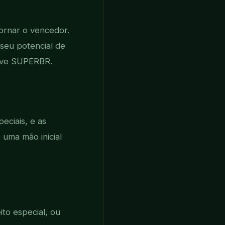
tornar o vencedor.
 seu potencial de
have SUPERBR.
eciais, e as
uma mão inicial
ito especial, ou