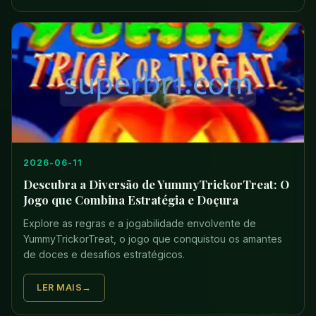
2026-06-11
Descubra a Diversão de YummyTrickorTreat: O
Jogo que Combina Estratégia e Doçura
Explore as regras e a jogabilidade envolvente de
YummyTrickorTreat, o jogo que conquistou os amantes
de doces e desafios estratégicos.
LER MAIS