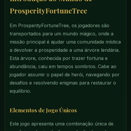
ProsperityFortuneTree
Em ProsperityFortuneTree, os jogadores são
transportados para um mundo mágico, onde a
missão principal é ajudar uma comunidade mística
a devolver a prosperidade a uma árvore lendária.
Esta árvore, conhecida por trazer fortuna e
abundância, caiu em tempos sombrios. Cabe ao
jogador assumir o papel de herói, navegando por
desafios e resolvendo enigmas para restaurar o
equilíbrio.
Elementos de Jogo Únicos
Este jogo apresenta uma combinação única de