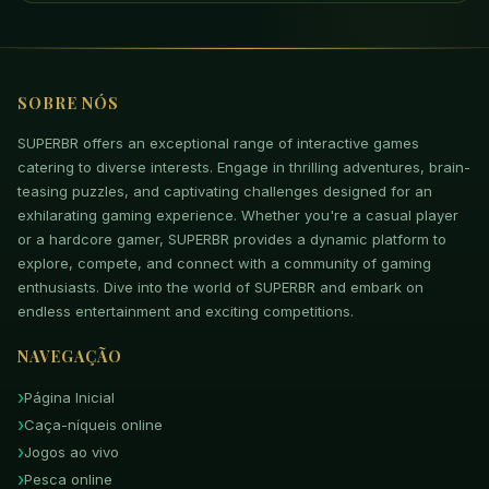
SOBRE NÓS
SUPERBR offers an exceptional range of interactive games
catering to diverse interests. Engage in thrilling adventures, brain-
teasing puzzles, and captivating challenges designed for an
exhilarating gaming experience. Whether you're a casual player
or a hardcore gamer, SUPERBR provides a dynamic platform to
explore, compete, and connect with a community of gaming
enthusiasts. Dive into the world of SUPERBR and embark on
endless entertainment and exciting competitions.
NAVEGAÇÃO
Página Inicial
Caça-níqueis online
Jogos ao vivo
Pesca online