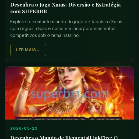
Descubra o Jogo Xmas: Diversão e Estratégia
com SUPERBR
Explore o excitante mundo do jogo de tabuleiro Xmas
com regras, dicas e como ele incorpora elementos
competitivos sob o tema natalino.
LER MAIS
2026-05-29
Descubra o Mundo de ElementalLinkFire: O