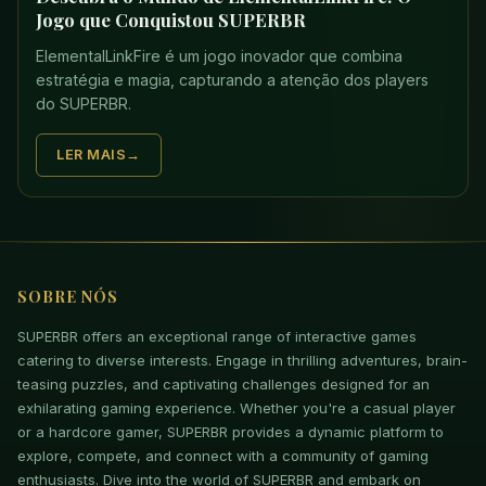
Jogo que Conquistou SUPERBR
ElementalLinkFire é um jogo inovador que combina
estratégia e magia, capturando a atenção dos players
do SUPERBR.
LER MAIS
SOBRE NÓS
SUPERBR offers an exceptional range of interactive games
catering to diverse interests. Engage in thrilling adventures, brain-
teasing puzzles, and captivating challenges designed for an
exhilarating gaming experience. Whether you're a casual player
or a hardcore gamer, SUPERBR provides a dynamic platform to
explore, compete, and connect with a community of gaming
enthusiasts. Dive into the world of SUPERBR and embark on