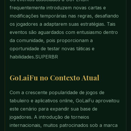
frequentemente introduzem novas cartas e
modificações temporárias nas regras, desafiando
os jogadores a adaptarem suas estratégias. Tais
eventos são aguardados com entusiasmo dentro
da comunidade, pois proporcionam a
oportunidade de testar novas táticas e
habilidades.
SUPERBR
GoLaiFu no Contexto Atual
Com a crescente popularidade de jogos de
tabuleiro e aplicativos online, GoLaiFu aproveitou
este cenário para expandir sua base de
jogadores. A introdução de torneios
internacionais, muitos patrocinados sob a marca