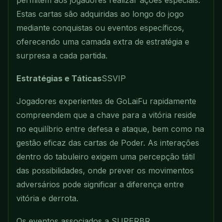
Estas cartas são adquiridas ao longo do jogo
mediante conquistas ou eventos específicos,
oferecendo uma camada extra de estratégia e
surpresa a cada partida.
Estratégias e Táticas
SSVIP
Jogadores experientes de GoLaiFu rapidamente
compreendem que a chave para a vitória reside
no equilíbrio entre defesa e ataque, bem como na
gestão eficaz das cartas de Poder. As interações
dentro do tabuleiro exigem uma percepção tátil
das possibilidades, onde prever os movimentos
adversários pode significar a diferença entre
vitória e derrota.
Os eventos associados a SUPERBR