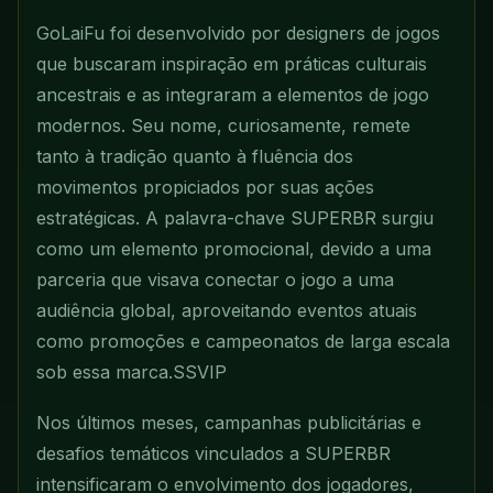
GoLaiFu foi desenvolvido por designers de jogos
que buscaram inspiração em práticas culturais
ancestrais e as integraram a elementos de jogo
modernos. Seu nome, curiosamente, remete
tanto à tradição quanto à fluência dos
movimentos propiciados por suas ações
estratégicas. A palavra-chave SUPERBR surgiu
como um elemento promocional, devido a uma
parceria que visava conectar o jogo a uma
audiência global, aproveitando eventos atuais
como promoções e campeonatos de larga escala
sob essa marca.
SSVIP
Nos últimos meses, campanhas publicitárias e
desafios temáticos vinculados a SUPERBR
intensificaram o envolvimento dos jogadores,